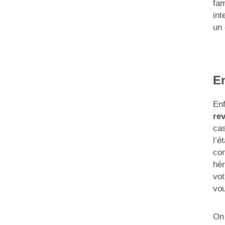
fam
int
un 
En
Enf
rev
cas
l’é
con
hér
vot
vou
On 