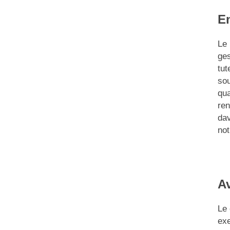
En
Le
ges
tut
sou
qua
ren
dav
not
Av
Le
exe