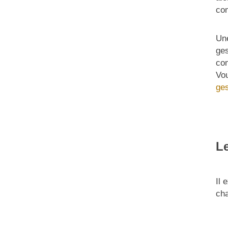
com
Un
ges
com
Vou
ges
L
Il 
ch