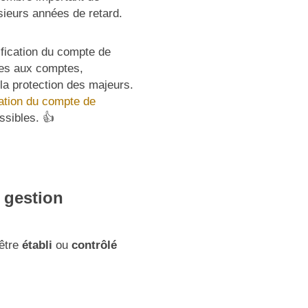
usieurs années de retard.
rification du compte de
res aux comptes,
la protection des majeurs.
isation du compte de
ssibles. 👍
 gestion
 être
établi
ou
contrôlé