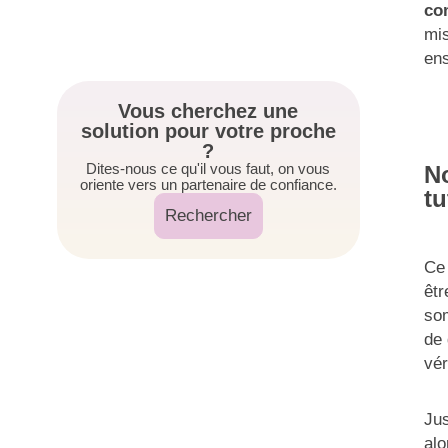
co
mis
ens
Vous cherchez une
solution pour votre proche
?
Dites-nous ce qu'il vous faut, on vous
No
oriente vers un partenaire de confiance.
tu
Rechercher
Ce 
êtr
som
de 
vér
Jus
alo