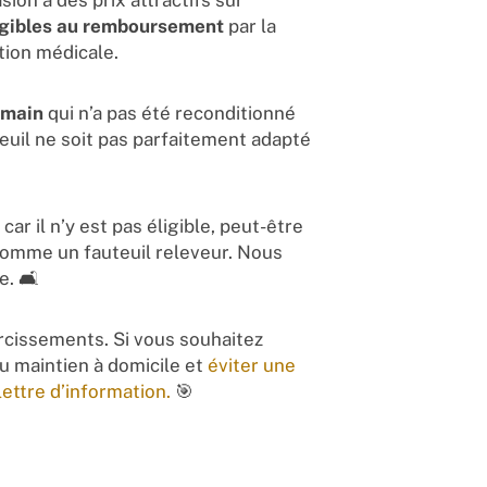
sion à des prix attractifs sur
ligibles au remboursement
par la
tion médicale.
 main
qui n’a pas été reconditionné
teuil ne soit pas parfaitement adapté
car il n’y est pas éligible, peut-être
 comme un fauteuil releveur. Nous
. 🛋️
rcissements. Si vous souhaitez
au maintien à domicile et
éviter une
lettre d’information.
🎯