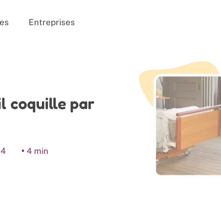
es
Entreprises
 coquille par
24
4 min